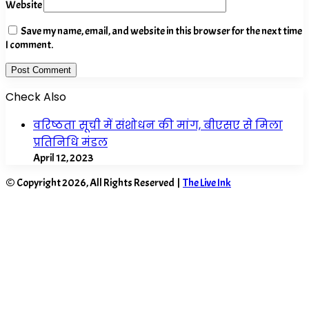
Website
Save my name, email, and website in this browser for the next time
I comment.
Check Also
Close
वरिष्ठता सूची में संशोधन की मांग, बीएसए से मिला
प्रतिनिधि मंडल
April 12, 2023
© Copyright 2026, All Rights Reserved |
The Live Ink
Facebook
X
WhatsApp
Telegram
Back
to
top
button