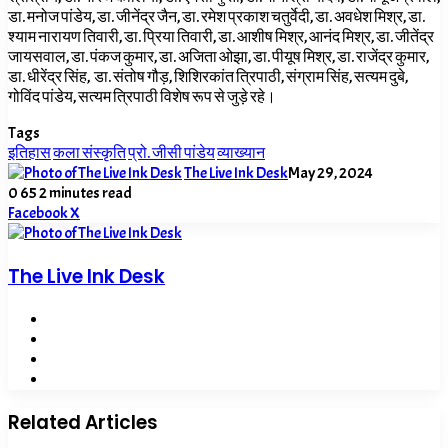
डा. मनोज पांडेय, डा. जीनेंद्र जैन, डा. रमेश प्रकाश चतुर्वेदी, डा. अवधेश मिश्र, डा.
श्याम नारायण तिवारी, डा. प्रिया तिवारी, डा. आशीष मिश्र, आनंद मिश्र, डा. जीतेंद्र
जायसवाल, डा. पंकज कुमार, डा. अजिता ओझा, डा. पीयूष मिश्र, डा. राजेंद्र कुमार,
डा. धीरेंद्र सिंह, डा. संतोष गौड़, शिशिरकांत त्रिपाठी, संग्राम सिंह, सत्यम दुबे,
गोविंद पांडेय, सत्यम त्रिपाठी विशेष रूप से जुड़े रहे।
Tags
इतिहास
कला संस्कृति
प्रो. जीसी पांडेय
व्याख्यान
The Live Ink Desk
May 29, 2024
0
65
2 minutes read
LinkedIn
Tumblr
Pinterest
Reddit
VKontakte
Share
Print
Facebook
X
via
Email
The Live Ink Desk
Website
Facebook
X
LinkedIn
Related Articles