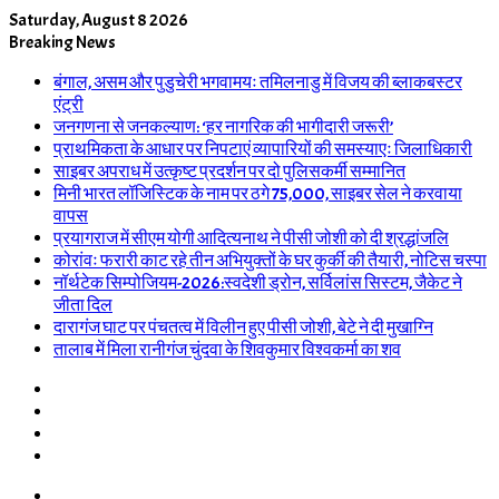
Saturday, August 8 2026
Breaking News
बंगाल, असम और पुडुचेरी भगवामयः तमिलनाडु में विजय की ब्लाकबस्टर
एंट्री
जनगणना से जनकल्याण: ‘हर नागरिक की भागीदारी जरूरी’
प्राथमिकता के आधार पर निपटाएं व्यापारियों की समस्याएः जिलाधिकारी
साइबर अपराध में उत्कृष्ट प्रदर्शन पर दो पुलिसकर्मी सम्मानित
मिनी भारत लॉजिस्टिक के नाम पर ठगे 75,000, साइबर सेल ने करवाया
वापस
प्रयागराज में सीएम योगी आदित्यनाथ ने पीसी जोशी को दी श्रद्धांजलि
कोरांवः फरारी काट रहे तीन अभियुक्तों के घर कुर्की की तैयारी, नोटिस चस्पा
नॉर्थटेक सिम्पोजियम-2026:स्वदेशी ड्रोन, सर्विलांस सिस्टम, जैकेट ने
जीता दिल
दारागंज घाट पर पंचतत्व में विलीन हुए पीसी जोशी, बेटे ने दी मुखाग्नि
तालाब में मिला रानीगंज चुंदवा के शिवकुमार विश्वकर्मा का शव
Log
In
Random
Article
Sidebar
Switch
skin
Menu