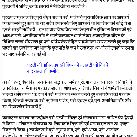
में किताब, मानस में चिंतन और हम सबके लिए स्नेह देखा। उनकी रचनाधर्मिता न सिर्फ
पुस्तकों में अपितु उनके छात्रों में भी देखी जा सकती है।
प्रख्यात पुरातत्वविद् प्रो जेएन पाल ने प्रो. पांडेय के पुरातात्विक ज्ञान पर आश्चर्य
व्यक्त करते हुए कहा कि यह सदैव हम सबके लिए आश्चर्य था कि शिक्षा की कोई विधा
इनसे अछूती नहीं रही। इलाहाबाद विश्वविद्यालय के प्राचीन इतिहास विभाग की पूर्व
अध्यक्षा प्रो. अनामिका रॉय ने अपने बाल्यावस्था से लेकर अकादमिक जीवन के
विभिन्न चरणों में प्राप्त हुए प्रो. पांडेय के स्नेहिल सहयोग का स्मरण करते हुए कहा कि
पहली बार उन्होंने राजस्थान के कुलपति के रूप में उन्हें देखा था और मैं उनकी सरलता
पर आश्चर्यचकित रह गई थी।
भट्ठी की मानिंद तप रही विंध्य की तलहटीः दो दिन के
बाद राहत की उम्मीद
काशी हिन्दू विश्वविद्यालय के प्रसिद्ध कला मर्मज्ञ प्रो. मारुति नंदन प्रसाद तिवारी ने
उनकी कलाधर्मिता पर प्रकाश डाला। शोध छात्र शिवांश तिवारी ने ‘धर्मज्ञों धर्मकर्ता
च सदा धर्मपरायणः’ के रूप में प्रो. पांडेय का स्मरण करते हुए उस परंपरा को प्रणाम
किया, जिसके संवाहक प्रो. सुष्मिता पांडेय, प्रो. एचएन दुबे, प्रो. अनामिका रॉय और
डा. शिवाकांत त्रिपाठी हैं।
कार्यक्रम का स्वागत उद्बोधन प्रो. प्रवीण मिश्र एवं मंगलाचरण डा. सचिन देव द्विवेदी
ने किया। संचालन संयोजक डा. शिवाकांत त्रिपाठी एवं धन्यवाद ज्ञापन डा. प्रज्ञा
मिश्रा ने किया। कार्यक्रम में प्रो. सुभाष नाग, प्रो. एपी ओझा, प्रो. आलोक
श्रोत्रीय, डा. नीरज कालिया, डा. एमसी गुप्ता, डा. मीनाश्री यादव, डा. मीनू अग्रवाल,