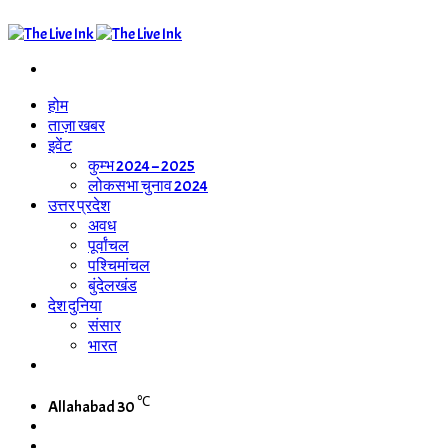
Search
for
होम
ताज़ा खबर
इवेंट
कुम्भ 2024 – 2025
लोकसभा चुनाव 2024
उत्तर प्रदेश
अवध
पूर्वांचल
पश्चिमांचल
बुंदेलखंड
देश दुनिया
संसार
भारत
WhatsApp
Channel
℃
Allahabad
30
Switch
skin
Search