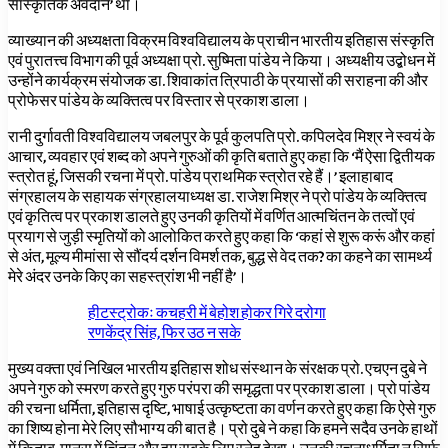
सांस्कृतिक अवदान’ था।
व्याख्यान की अध्यक्षता विक्रम विश्वविद्यालय के प्राचीन भारतीय इतिहास संस्कृति
एवं पुरातत्त्व विभाग की पूर्व अध्यक्षा प्रो. सुष्मिता पांडेय ने किया। अध्यक्षीय उद्बोधन में
उन्होंने कार्यक्रम संयोजक डा. शिवाकांत त्रिपाठी के प्रयासों की सराहना की और
प्रोफेसर पांडेय के व्यक्तित्व पर विस्तार से प्रकाश डाला।
रानी दुर्गावती विश्वविद्यालय जबलपुर के पूर्व कुलपति प्रो. कपिलदेव मिश्र ने स्वयं के
आचार, व्यवहार एवं शब्द को अपने गुरुओं की कृति बताते हुए कहा कि ‘मैं ऐसा द्वितीयक
स्त्रोत हूं, जिसकी रचना में प्रो. पांडेय प्राथमिक स्त्रोत रहे हैं।’ इलाहाबाद
संग्रहालय के सहायक संग्रहालयाध्यक्ष डा. राजेश मिश्र ने प्रो पांडेय के व्यक्तित्व
एवं कृतित्व पर प्रकाश डालते हुए उनकी कृतियों में वर्णित आत्मचिंतन के तत्वों एवं
प्रयाग से जुड़ी स्मृतियों को आलोकित करते हुए कहा कि ‘कहां से शुरू करूं और कहां
से अंत, मूल्य मीमांसा से सौंदर्य दर्शन विमर्श तक, बुद्ध से वेद तक? का कहने का सामर्थ्य
मेरे अंदर उनके किए का सहस्त्रांश भी नहीं है’।
हीटस्ट्रोकः कचहरी में बेहोश होकर गिरे दरोगा
रणकेंद्र सिंह, फिर उठ न सके
मुख्य वक्ता एवं निखिल भारतीय इतिहास शोध संस्थान के संरक्षक प्रो. एचएन दुबे ने
अपने गुरु को स्मरण करते हुए गुरु परंपरा की समृद्धता पर प्रकाश डाला। प्रो पांडेय
की रचना धर्मिता, इतिहास दृष्टि, भाषाई उत्कृष्टता का वर्णन करते हुए कहा कि ऐसे गुरु
का शिष्य होना मेरे लिए सौभाग्य की बात है। प्रो दुबे ने कहा कि हमने सदैव उनके हाथों