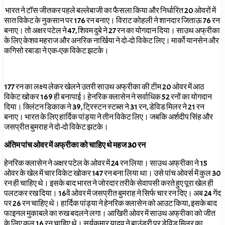
भारत ने टॉस जीतकर पहले बल्लेबाजी का फैसला किया और निर्धारित 20 ओवरों में
सात विकेट के नुकसान पर 176 रन बनाए। विराट कोहली ने शानदार जिताऊ 76 रन
बनाए। तो अक्षर पटेल ने 47, शिवम दुबे ने 27 रन का योगदान दिया। साउथ अफ्रीका
के लिए केशव महराज और अनरिक नार्खिया ने दो-दो विकेट लिए। मार्को यानसेन और
कगिसो रबाडा ने एक-एक विकेट झटके।
177 रन का लक्ष्य लेकर खेलने उतरी साउथ अफ्रीका की टीम 20 ओवर में आठ
विकेट खोकर 169 ही बनापाई। हेनरिक क्लासेन ने सर्वाधिक 52 रनों का योगदान
दिया। क्लिंटन डिकाक ने 39, ट्रिस्टन स्टब्स ने 31 रन, डेविड मिलर ने 21 रन
बनाए। भारत के लिए हार्दिक पांड्या ने तीन विकेट लिए। जबकि अर्शदीप सिंह और
जसप्रीत बुमराह ने दो-दो विकेट झटके।
अंतिम पांच ओवर में अफ्रीका को चाहिए थे महज 30 रन
हेनरिक क्लासेन ने अक्षर पटेल के ओवर में 24 रन लिया। साउथ अफ्रीका ने 15
ओवर के खेल में चार विकेट खोकर 147 रन बना लिया था। उसे पांच ओवर्स में कुल 30
रन ही चाहिए थे। इसके बाद भारत ने जोरदार तरीके सेवापसी करते हुए पूरा खेल ही
पलटकर रख दिया। 16वें ओवर में जसप्रीत बुमराह ने सिर्फ चार रन दिए। अब 24 गेंद
पर 26 रन चाहिए थे। हार्दिक पांड्या ने हेनरिक क्लासेन को आउट किया, इसके बाद
फाइनल मुकाबले का रुख बदलने लगा। आखिरी ओवर में साउथ अफ्रीका को जीत
के लिए कुल 16 रन चाहिए थे। सूर्यकुमार यादव ने बाउंड्री पर डेविड मिलर का