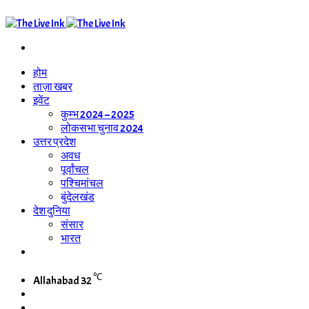
Search
for
होम
ताज़ा खबर
इवेंट
कुम्भ 2024 – 2025
लोकसभा चुनाव 2024
उत्तर प्रदेश
अवध
पूर्वांचल
पश्चिमांचल
बुंदेलखंड
देश दुनिया
संसार
भारत
WhatsApp
Channel
℃
Allahabad
32
Switch
skin
Search