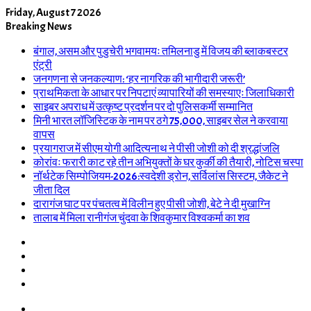
Friday, August 7 2026
Breaking News
बंगाल, असम और पुडुचेरी भगवामयः तमिलनाडु में विजय की ब्लाकबस्टर
एंट्री
जनगणना से जनकल्याण: ‘हर नागरिक की भागीदारी जरूरी’
प्राथमिकता के आधार पर निपटाएं व्यापारियों की समस्याएः जिलाधिकारी
साइबर अपराध में उत्कृष्ट प्रदर्शन पर दो पुलिसकर्मी सम्मानित
मिनी भारत लॉजिस्टिक के नाम पर ठगे 75,000, साइबर सेल ने करवाया
वापस
प्रयागराज में सीएम योगी आदित्यनाथ ने पीसी जोशी को दी श्रद्धांजलि
कोरांवः फरारी काट रहे तीन अभियुक्तों के घर कुर्की की तैयारी, नोटिस चस्पा
नॉर्थटेक सिम्पोजियम-2026:स्वदेशी ड्रोन, सर्विलांस सिस्टम, जैकेट ने
जीता दिल
दारागंज घाट पर पंचतत्व में विलीन हुए पीसी जोशी, बेटे ने दी मुखाग्नि
तालाब में मिला रानीगंज चुंदवा के शिवकुमार विश्वकर्मा का शव
Log
In
Random
Article
Sidebar
Switch
skin
Menu