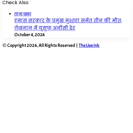
Check Also
Close
ताज़ा खबर
हमास सरकार के प्रमुख मुश्तहा समेत तीन की मौत,
लेबनान में यूसुफ अनीसी ढेर
October 4, 2024
© Copyright 2026, All Rights Reserved |
The Live Ink
Facebook
X
WhatsApp
Telegram
Back
to
top
button