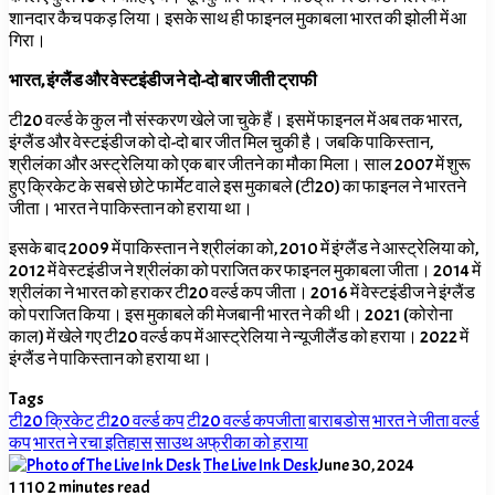
शानदार कैच पकड़ लिया। इसके साथ ही फाइनल मुकाबला भारत की झोली में आ
गिरा।
भारत, इंग्लैंड और वेस्टइंडीज ने दो-दो बार जीती ट्राफी
टी20 वर्ल्ड के कुल नौ संस्करण खेले जा चुके हैं। इसमें फाइनल में अब तक भारत,
इंग्लैंड और वेस्टइंडीज को दो-दो बार जीत मिल चुकी है। जबकि पाकिस्तान,
श्रीलंका और अस्ट्रेलिया को एक बार जीतने का मौका मिला। साल 2007 में शुरू
हुए क्रिकेट के सबसे छोटे फार्मेट वाले इस मुकाबले (टी20) का फाइनल ने भारतने
जीता। भारत ने पाकिस्तान को हराया था।
इसके बाद 2009 में पाकिस्तान ने श्रीलंका को, 2010 में इंग्लैंड ने आस्ट्रेलिया को,
2012 में वेस्टइंडीज ने श्रीलंका को पराजित कर फाइनल मुकाबला जीता। 2014 में
श्रीलंका ने भारत को हराकर टी20 वर्ल्ड कप जीता। 2016 में वेस्टइंडीज ने इंग्लैंड
को पराजित किया। इस मुकाबले की मेजबानी भारत ने की थी। 2021 (कोरोना
काल) में खेले गए टी20 वर्ल्ड कप में आस्ट्रेलिया ने न्यूजीलैंड को हराया। 2022 में
इंग्लैंड ने पाकिस्तान को हराया था।
Tags
टी20 क्रिकेट
टी20 वर्ल्ड कप
टी20 वर्ल्ड कपजीता
बाराबडोस
भारत ने जीता वर्ल्ड
कप
भारत ने रचा इतिहास
साउथ अफ्रीका को हराया
The Live Ink Desk
June 30, 2024
1
110
2 minutes read