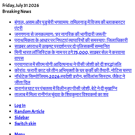
Friday, July 31 2026
Breaking News
बंगाल, असम और पुडुचेरी भगवामयः तमिलनाडु में विजय की ब्लाकबस्टर
एंट्री
जनगणना से जनकल्याण: ‘हर नागरिक की भागीदारी जरूरी’
प्राथमिकता के आधार पर निपटाएं व्यापारियों की समस्याएः जिलाधिकारी
साइबर अपराध में उत्कृष्ट प्रदर्शन पर दो पुलिसकर्मी सम्मानित
मिनी भारत लॉजिस्टिक के नाम पर ठगे 75,000, साइबर सेल ने करवाया
वापस
प्रयागराज में सीएम योगी आदित्यनाथ ने पीसी जोशी को दी श्रद्धांजलि
कोरांवः फरारी काट रहे तीन अभियुक्तों के घर कुर्की की तैयारी, नोटिस चस्पा
नॉर्थटेक सिम्पोजियम-2026:स्वदेशी ड्रोन, सर्विलांस सिस्टम, जैकेट ने
जीता दिल
दारागंज घाट पर पंचतत्व में विलीन हुए पीसी जोशी, बेटे ने दी मुखाग्नि
तालाब में मिला रानीगंज चुंदवा के शिवकुमार विश्वकर्मा का शव
Log In
Random Article
Sidebar
Switch skin
Menu