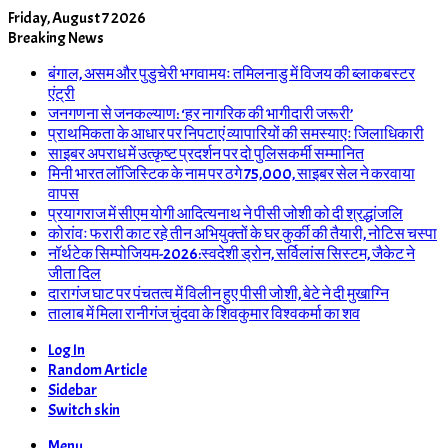
Friday, August 7 2026
Breaking News
बंगाल, असम और पुडुचेरी भगवामयः तमिलनाडु में विजय की ब्लाकबस्टर
एंट्री
जनगणना से जनकल्याण: ‘हर नागरिक की भागीदारी जरूरी’
प्राथमिकता के आधार पर निपटाएं व्यापारियों की समस्याएः जिलाधिकारी
साइबर अपराध में उत्कृष्ट प्रदर्शन पर दो पुलिसकर्मी सम्मानित
मिनी भारत लॉजिस्टिक के नाम पर ठगे 75,000, साइबर सेल ने करवाया
वापस
प्रयागराज में सीएम योगी आदित्यनाथ ने पीसी जोशी को दी श्रद्धांजलि
कोरांवः फरारी काट रहे तीन अभियुक्तों के घर कुर्की की तैयारी, नोटिस चस्पा
नॉर्थटेक सिम्पोजियम-2026:स्वदेशी ड्रोन, सर्विलांस सिस्टम, जैकेट ने
जीता दिल
दारागंज घाट पर पंचतत्व में विलीन हुए पीसी जोशी, बेटे ने दी मुखाग्नि
तालाब में मिला रानीगंज चुंदवा के शिवकुमार विश्वकर्मा का शव
Log In
Random Article
Sidebar
Switch skin
Menu