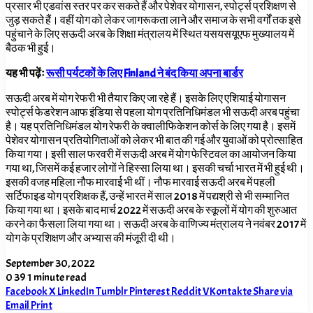
प्रसार भी एडवांस स्तर पर कर सकते हैं और पेशेवर योगासन, स्पोर्ट्स प्रशिक्षण से
जुड़ सकते हैं। वहीं योग को लेकर जागरूकता लाने और समाज के सभी वर्गों तक इसे
पहुंचाने के लिए सऊदी अरब के शिक्षा मंत्रालय में स्थित यसयसयूएफ मुख्यालय में
बैठक भी हुई।
यह भी पढ़ेंः
रूसी पर्यटकों के लिए Finland ने बंद किया अपना बार्डर
सऊदी अरब में योग रेफरी भी तैयार किए जा रहे हैं। इसके लिए एशियाई योगासन
स्पोर्ट्स फेडरेशन आफ इंडिया से पहला योग प्रतिनिधिमंडल भी सऊदी अरब पहुंचा
है। यह प्रतिनिधिमंडल योग रेफरी के क्वालीफिकेशन कोर्स के लिए गया है। इसमें
पेशेवर योगासन प्रतियोगिताओं को लेकर भी बात की गई और युवाओं को प्रोत्साहित
किया गया। इसी साल फरवरी में सऊदी अरब में योग फेस्टिवल का आयोजन किया
गया था, जिसमें कई हजार लोगों ने हिस्सा लिया था। इसकी चर्चा भारत में भी हुई थी।
इसकी वजह महिला नौफ मारवाई भी थीं। नौफ मारवाई सऊदी अरब में पहली
सर्टिफाइड योग प्रशिक्षक हैं, उन्हें भारत में साल 2018 में पद्यश्री से भी सम्मानित
किया गया था। इसके बाद मार्च 2022 में सऊदी अरब के स्कूलों में योग की शुरुआत
करने का फैसला लिया गया था। सऊदी अरब के वाणिज्य मंत्रालय ने नवंबर 2017 में
योग के प्रशिक्षण और अभ्यास की मंजूरी दी थी।
September 30, 2022
0
39
1 minute read
Facebook
X
LinkedIn
Tumblr
Pinterest
Reddit
VKontakte
Share via
Email
Print