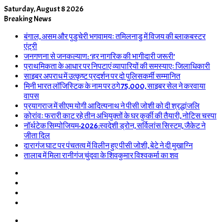
Saturday, August 8 2026
Breaking News
बंगाल, असम और पुडुचेरी भगवामयः तमिलनाडु में विजय की ब्लाकबस्टर
एंट्री
जनगणना से जनकल्याण: ‘हर नागरिक की भागीदारी जरूरी’
प्राथमिकता के आधार पर निपटाएं व्यापारियों की समस्याएः जिलाधिकारी
साइबर अपराध में उत्कृष्ट प्रदर्शन पर दो पुलिसकर्मी सम्मानित
मिनी भारत लॉजिस्टिक के नाम पर ठगे 75,000, साइबर सेल ने करवाया
वापस
प्रयागराज में सीएम योगी आदित्यनाथ ने पीसी जोशी को दी श्रद्धांजलि
कोरांवः फरारी काट रहे तीन अभियुक्तों के घर कुर्की की तैयारी, नोटिस चस्पा
नॉर्थटेक सिम्पोजियम-2026:स्वदेशी ड्रोन, सर्विलांस सिस्टम, जैकेट ने
जीता दिल
दारागंज घाट पर पंचतत्व में विलीन हुए पीसी जोशी, बेटे ने दी मुखाग्नि
तालाब में मिला रानीगंज चुंदवा के शिवकुमार विश्वकर्मा का शव
Log
In
Random
Article
Sidebar
Switch
skin
Menu