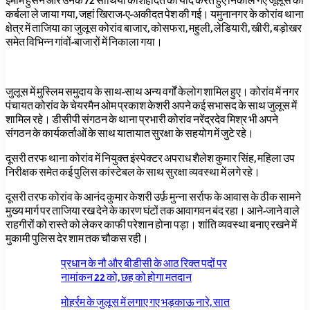
इमाम हुसैन और उनके 72 साथियों कीशहादत को याद करते हुए निकाले गए जूलूस को
कर्बला ले जाया गया, जहां खिराज-ए-अकीदत पेश की गई। यमुनानगर के कोरांव थाना
क्षेत्र में ताजिया का जुलूस कोरांव बाजार, कोसफरा, महुली, लेडियारी, खीरी, बड़ोखर
समेत विभिन्न गांवों-बाजारों में निकाला गया।
जुलूस में मुस्लिम समुदाय के साथ-साथ अन्य वर्गों केलोग शामिल हुए। कोरांव में नगर
पंचायत कोरांव के चेयरमैन ओम प्रकाश केशरी अपने कई सभासद के साथ जुलूस में
शामिल रहे। डीसीपी संगठन के थाना प्रभारी कोरांव नरेंद्रदेव मिश्र भी अपने
संगठन के कार्यकर्ताओं के साथ यातायात सुरक्षा के सहयोग में जुटे रहे।
दूसरी तरफ थाना कोरांव में नियुक्त इंस्पेक्टर अपराध शैलेश कुमार सिंह, महिला उप
निरीक्षक समेत कई पुलिस कांस्टेबल के साथ सुरक्षा व्यवस्था में लगे रहे।
दूसरी तरफ कोरांव के आनंद कुमार केशरी उर्फ़ मुन्ना सर्राफ के आवास के ठीक सामने
मुख्य मार्ग पर ताजिया रख देने के कारण घंटों तक आवागवन बंद रहा। आने-जाने वाले
राहगीरों को रास्ते को लेकर काफी परेशान होना पड़ा। शांति व्यवस्था बनाए रखने में
मुकामी पुलिस देर शाम तक चौकस रही।
प्रधान के नौ और बीडीसी के आठ रिक्त पदों पर
नामांकन 22 को, छह को होगा मतदान
मोहर्रम के जुलूस में लगाए गए भड़काऊ नारे, सात