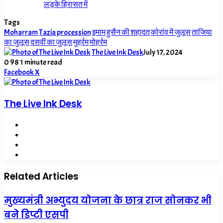
लड़के हिरासत में
Tags
Moharram
Tazia procession
इमाम हुसैन की शहादत
कोरांव में जुलूस
ताजिया
का जुलूस
दसवीं का जुलूस
मुहर्ऱम
मोहर्रम
The Live Ink Desk
July 17, 2024
0
98
1 minute read
LinkedIn
Tumblr
Pinterest
Reddit
VKontakte
Share
Print
Facebook
X
via
Email
The Live Ink Desk
Website
Facebook
X
LinkedIn
Related Articles
मुख्यमंत्री अभ्युदय योजना के छात्र राज सोनकर भी
बने डिप्टी एसपी