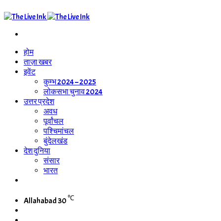
Search
for
होम
ताज़ा खबर
इवेंट
कुम्भ 2024 – 2025
लोकसभा चुनाव 2024
उत्तर प्रदेश
अवध
पूर्वांचल
पश्चिमांचल
बुंदेलखंड
देश दुनिया
संसार
भारत
WhatsApp
Channel
℃
Allahabad
30
Switch
skin
Search