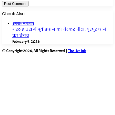
Check Also
Close
अपराध समाचार
गेस्ट हाउस में पूर्व प्रधान को घेरकर पीटा, घूरपुर थाने
का घेराव
February 9, 2026
© Copyright 2026, All Rights Reserved |
The Live Ink
Facebook
X
WhatsApp
Telegram
Back
to
top
button