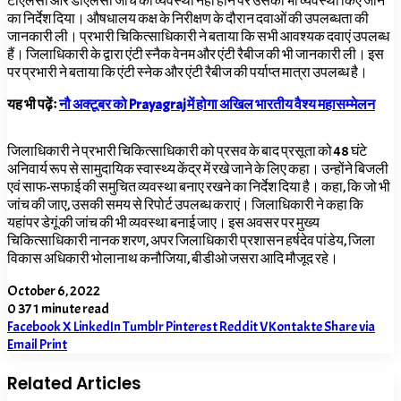
टीएलसी और डीएलसी जांच की व्यवस्था नहीं होने पर उसकी भी व्यवस्था किए जाने
का निर्देश दिया। औषधालय कक्ष के निरीक्षण के दौरान दवाओं की उपलब्धता की
जानकारी ली। प्रभारी चिकित्साधिकारी ने बताया कि सभी आवश्यक दवाएं उपलब्ध
हैं। जिलाधिकारी के द्वारा एंटी स्नैक वेनम और एंटी रैबीज की भी जानकारी ली। इस
पर प्रभारी ने बताया कि एंटी स्नेक और एंटी रैबीज की पर्याप्त मात्रा उपलब्ध है।
यह भी पढ़ेंः
नौ अक्टूबर को Prayagraj में होगा अखिल भारतीय वैश्य महासम्मेलन
जिलाधिकारी ने प्रभारी चिकित्साधिकारी को प्रसव के बाद प्रसूता को 48 घंटे
अनिवार्य रूप से सामुदायिक स्वास्थ्य केंद्र में रखे जाने के लिए कहा। उन्होंने बिजली
एवं साफ-सफाई की समुचित व्यवस्था बनाए रखने का निर्देश दिया है। कहा, कि जो भी
जांच की जाए, उसकी समय से रिपोर्ट उपलब्ध कराएं। जिलाधिकारी ने कहा कि
यहांपर डेगूं की जांच की भी व्यवस्था बनाई जाए। इस अवसर पर मुख्य
चिकित्साधिकारी नानक शरण, अपर जिलाधिकारी प्रशासन हर्षदेव पांडेय, जिला
विकास अधिकारी भोलानाथ कनौजिया, बीडीओ जसरा आदि मौजूद रहे।
October 6, 2022
0
37
1 minute read
Facebook
X
LinkedIn
Tumblr
Pinterest
Reddit
VKontakte
Share via
Email
Print
Related Articles