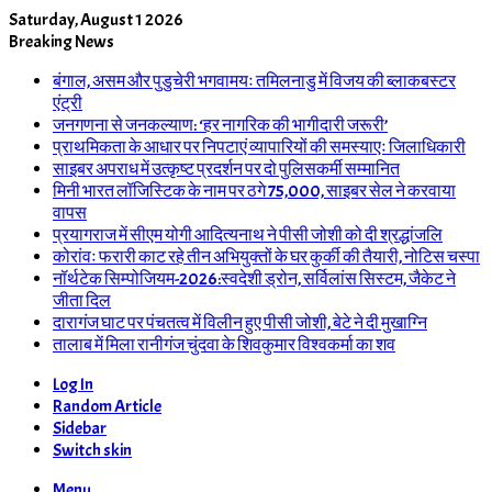
Saturday, August 1 2026
Breaking News
बंगाल, असम और पुडुचेरी भगवामयः तमिलनाडु में विजय की ब्लाकबस्टर
एंट्री
जनगणना से जनकल्याण: ‘हर नागरिक की भागीदारी जरूरी’
प्राथमिकता के आधार पर निपटाएं व्यापारियों की समस्याएः जिलाधिकारी
साइबर अपराध में उत्कृष्ट प्रदर्शन पर दो पुलिसकर्मी सम्मानित
मिनी भारत लॉजिस्टिक के नाम पर ठगे 75,000, साइबर सेल ने करवाया
वापस
प्रयागराज में सीएम योगी आदित्यनाथ ने पीसी जोशी को दी श्रद्धांजलि
कोरांवः फरारी काट रहे तीन अभियुक्तों के घर कुर्की की तैयारी, नोटिस चस्पा
नॉर्थटेक सिम्पोजियम-2026:स्वदेशी ड्रोन, सर्विलांस सिस्टम, जैकेट ने
जीता दिल
दारागंज घाट पर पंचतत्व में विलीन हुए पीसी जोशी, बेटे ने दी मुखाग्नि
तालाब में मिला रानीगंज चुंदवा के शिवकुमार विश्वकर्मा का शव
Log In
Random Article
Sidebar
Switch skin
Menu