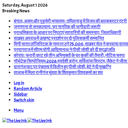
Saturday, August 1 2026
Breaking News
बंगाल, असम और पुडुचेरी भगवामयः तमिलनाडु में विजय की ब्लाकबस्टर एंट्री
जनगणना से जनकल्याण: ‘हर नागरिक की भागीदारी जरूरी’
प्राथमिकता के आधार पर निपटाएं व्यापारियों की समस्याएः जिलाधिकारी
साइबर अपराध में उत्कृष्ट प्रदर्शन पर दो पुलिसकर्मी सम्मानित
मिनी भारत लॉजिस्टिक के नाम पर ठगे 75,000, साइबर सेल ने करवाया वापस
प्रयागराज में सीएम योगी आदित्यनाथ ने पीसी जोशी को दी श्रद्धांजलि
कोरांवः फरारी काट रहे तीन अभियुक्तों के घर कुर्की की तैयारी, नोटिस चस्पा
नॉर्थटेक सिम्पोजियम-2026:स्वदेशी ड्रोन, सर्विलांस सिस्टम, जैकेट ने जीता
दारागंज घाट पर पंचतत्व में विलीन हुए पीसी जोशी, बेटे ने दी मुखाग्नि
तालाब में मिला रानीगंज चुंदवा के शिवकुमार विश्वकर्मा का शव
Log In
Random Article
Sidebar
Switch skin
Menu