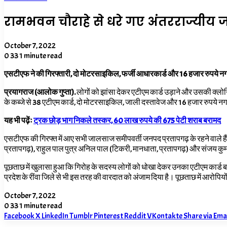
रामभवन चौराहे से धरे गए अंतरराज्यीय
October 7, 2022
0
33
1 minute read
एसटीएफ ने की गिरफ्तारी, दो मोटरसाइकिल, फर्जी आधारकार्ड और 16 हजार रुपये न
प्रयागराज (आलोक गुप्ता).
लोगों को झांसा देकर एटीएम कार्ड उड़ाने और उसकी क्लोनि
के कब्जे से 38 एटीएम कार्ड, दो मोटरसाइकिल, जाली दस्तावेज और 16 हजार रुपये नगद
यह भी पढ़ेंः
ट्रक छोड़ भाग निकले तस्कर, 60 लाख रुपये की 675 पेटी शराब बरामद
एसटीएफ की गिरफ्त में आए सभी जालसाज समीपवर्ती जनपद प्रतापगढ़ के रहने वाले है
प्रतापगढ़), राहुल पाल पुत्र अनिल पाल (टिकरी, मानधाता
,
प्रतापगढ़) और संजय कुमा
पूछताछ में खुलासा हुआ कि गिरोह के सदस्य लोगों को धोखा देकर उनका एटीएम कार्ड बद
प्रदेश के रींवा जिले से भी इस तरह की वारदात को अंजाम दिया है। पूछताछ में आरोपियों
October 7, 2022
0
33
1 minute read
Facebook
X
LinkedIn
Tumblr
Pinterest
Reddit
VKontakte
Share via Ema