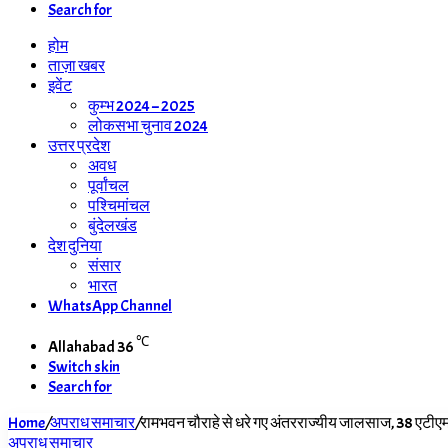
Search for
होम
ताज़ा खबर
इवेंट
कुम्भ 2024 – 2025
लोकसभा चुनाव 2024
उत्तर प्रदेश
अवध
पूर्वांचल
पश्चिमांचल
बुंदेलखंड
देश दुनिया
संसार
भारत
WhatsApp Channel
℃
Allahabad
36
Switch skin
Search for
Home
/
अपराध समाचार
/
रामभवन चौराहे से धरे गए अंतरराज्यीय जालसाज, 38 एटीएम
अपराध समाचार