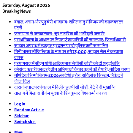
Saturday, August 8 2026
Breaking News
बंगाल, असम और पुडुचेरी भगवामयः तमिलनाडु में विजय की ब्लाकबस्टर
एंट्री
जनगणना से जनकल्याण: ‘हर नागरिक की भागीदारी जरूरी’
प्राथमिकता के आधार पर निपटाएं व्यापारियों की समस्याएः जिलाधिकारी
साइबर अपराध में उत्कृष्ट प्रदर्शन पर दो पुलिसकर्मी सम्मानित
मिनी भारत लॉजिस्टिक के नाम पर ठगे 75,000, साइबर सेल ने करवाया
वापस
प्रयागराज में सीएम योगी आदित्यनाथ ने पीसी जोशी को दी श्रद्धांजलि
कोरांवः फरारी काट रहे तीन अभियुक्तों के घर कुर्की की तैयारी, नोटिस चस्पा
नॉर्थटेक सिम्पोजियम-2026:स्वदेशी ड्रोन, सर्विलांस सिस्टम, जैकेट ने
जीता दिल
दारागंज घाट पर पंचतत्व में विलीन हुए पीसी जोशी, बेटे ने दी मुखाग्नि
तालाब में मिला रानीगंज चुंदवा के शिवकुमार विश्वकर्मा का शव
Log In
Random Article
Sidebar
Switch skin
Menu