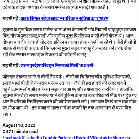
नियंत्रित किया। बताया जाता है कि एक युवक की शादी माहभर पहले ही हुई थी। यह
दर्दनाक हादसा गंगापार के सराय ममरेज क्षेत्र के मसाढ़ी गांव का है।
यह भी पढ़ेंः
अवध सिंगल स्टेज खाद्यान्न परिवहन सुविधा का शुभारंभ
सूचना के मुताबिक सराय ममरेज थाना क्षेत्र के मसाढ़ी गांव निवासी पांचू पुत्र रामजश
बिंद,
नीरज पुत्र लल्लू पासी और सुनील पुत्र प्रिसिपल पासी तीनों दोस्त थे। आज
दोपहर बाद तीनों एक ही मोटरसाइकिल पर सवार होकर कहीं जा रहे थे। जैसे ही तीनों
बाइक से गांव की सड़क से निकलकर मुख्य सड़क पर पहुंचे, कटहरा की तरफ से आ
रही तेज रफ्तार मालवाहक पिकअप की चपेट में आ गए।
यह भी पढ़ेंः
उत्तर प्रदेश परिवहन निगम को मिलीं 150 बसें
जोरदार टक्कर लगने से तीनों गिर पड़े। तीनों को चिकित्सकीय सुविधा मिल पाती,
इससे पहले ही तीनों के प्राण पखेरू उड़ गए। जैसे ही इस हादसे की खबर गांव में
पहुंची, तमाम लोग और परिजन सड़क पर आ गए और हंगामा शुरू करदिया। हालांकि
सूचना मिलते ही सराय ममरेज थाने की पुलिस के साथ उच्चाधिकारी मौके पर पहुंच गए
और स्थिति को नियंत्रित करने की कोशिश करने लगे। समाचार लिखे जाने तक मौके
पर भीड़ जमा थी। इस वजह से उक्त मार्ग पर काफी देर तक आवागमन भी प्रभावित
रहा।
August 10, 2022
0
47
1 minute read
Facebook
X
LinkedIn
Tumblr
Pinterest
Reddit
VKontakte
Share via