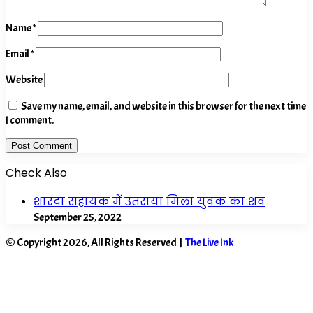
Name
*
Email
*
Website
Save my name, email, and website in this browser for the next time
I comment.
Check Also
Close
शारदा सहायक में उतराया मिला युवक का शव
September 25, 2022
© Copyright 2026, All Rights Reserved |
The Live Ink
Facebook
X
WhatsApp
Telegram
Back
to
top
button