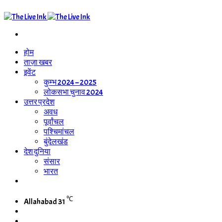
Search
for
होम
ताज़ा खबर
इवेंट
कुम्भ 2024 – 2025
लोकसभा चुनाव 2024
उत्तर प्रदेश
अवध
पूर्वांचल
पश्चिमांचल
बुंदेलखंड
देश दुनिया
संसार
भारत
WhatsApp
Channel
℃
Allahabad
31
Switch
skin
Search