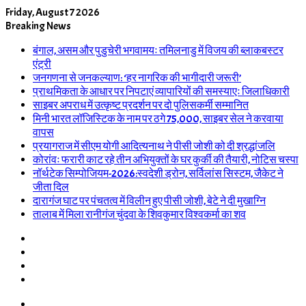
Friday, August 7 2026
Breaking News
बंगाल, असम और पुडुचेरी भगवामयः तमिलनाडु में विजय की ब्लाकबस्टर
एंट्री
जनगणना से जनकल्याण: ‘हर नागरिक की भागीदारी जरूरी’
प्राथमिकता के आधार पर निपटाएं व्यापारियों की समस्याएः जिलाधिकारी
साइबर अपराध में उत्कृष्ट प्रदर्शन पर दो पुलिसकर्मी सम्मानित
मिनी भारत लॉजिस्टिक के नाम पर ठगे 75,000, साइबर सेल ने करवाया
वापस
प्रयागराज में सीएम योगी आदित्यनाथ ने पीसी जोशी को दी श्रद्धांजलि
कोरांवः फरारी काट रहे तीन अभियुक्तों के घर कुर्की की तैयारी, नोटिस चस्पा
नॉर्थटेक सिम्पोजियम-2026:स्वदेशी ड्रोन, सर्विलांस सिस्टम, जैकेट ने
जीता दिल
दारागंज घाट पर पंचतत्व में विलीन हुए पीसी जोशी, बेटे ने दी मुखाग्नि
तालाब में मिला रानीगंज चुंदवा के शिवकुमार विश्वकर्मा का शव
Log
In
Random
Article
Sidebar
Switch
skin
Menu