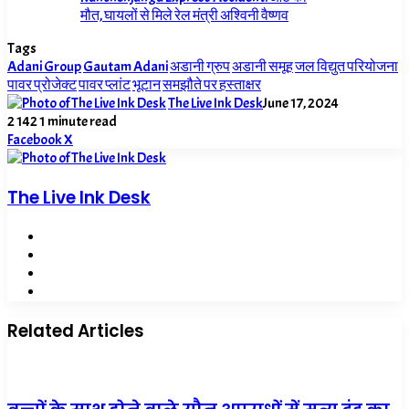
मौत, घायलों से मिले रेल मंत्री अश्विनी वैष्णव
Tags
Adani Group
Gautam Adani
अडानी ग्रुप
अडानी समूह
जल विद्युत परियोजना
पावर प्रोजेक्ट
पावर प्लांट
भूटान
समझौते पर हस्ताक्षर
The Live Ink Desk
June 17, 2024
2
142
1 minute read
LinkedIn
Tumblr
Pinterest
Reddit
VKontakte
Share
Print
Facebook
X
via
Email
The Live Ink Desk
Website
Facebook
X
LinkedIn
Related Articles