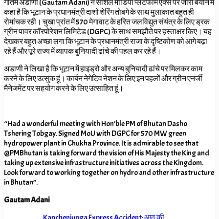
गौतम अडाणी (Gautam Adani) ने सोशल मीडिया प्लेटफार्म एक्स पर जारी बयान में
कहा है कि भूटान के प्रधानमंत्री दाशो शेरिंग तोबगे के साथ मुलाकात बहुत ही
रोमांचक रही। चुखा प्रांत में 570 मेगावाट के हरित जलविद्युत संयंत्र के लिए ड्रक
ग्रीन पावर कॉरपोरेशन लिमिटेड (DGPC) के साथ समझौते पर हस्ताक्षर किए। यह
देखकर बहुत अच्छा लगा कि भूटान के प्रधानमंत्री राजा के दृष्टिकोण को आगे बढ़ा
रहे हैं और पूरे राज्य में व्यापक बुनियादी ढांचे की पहल कर रहे हैं।
अडाणी ने लिखा है कि भूटान में हाइड्रो और अन्य बुनियादी ढांचे पर मिलकर काम
करने के लिए उत्सुक हूं। कार्बन नेगेटिव नेशन के लिए इन पहलों और ग्रीन एनर्जी
मैनेजमेंट पर सहयोग करने के लिए उत्साहित हूं।
“Had a wonderful meeting with Hon’ble PM of Bhutan Dasho
Tshering Tobgay. Signed MoU with DGPC for 570 MW green
hydropower plant in Chukha Province. It is admirable to see that
@PMBhutan is taking forward the vision of His Majesty the King and
taking up extensive infrastructure initiatives across the Kingdom.
Look forward to working together on hydro and other infrastructure
in Bhutan”.
Gautam Adani
Kanchenjunga Express Accident: आठ की