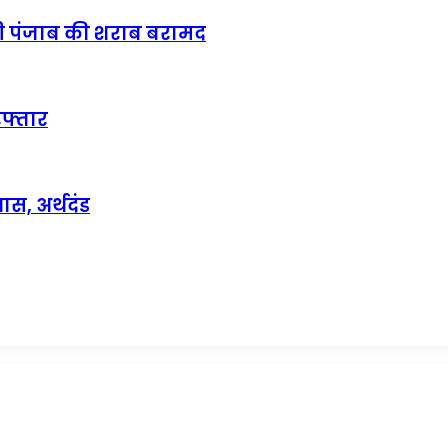
ेटी पंजाब की शराब बरामद
रफ्तार
ास, अर्थदंड