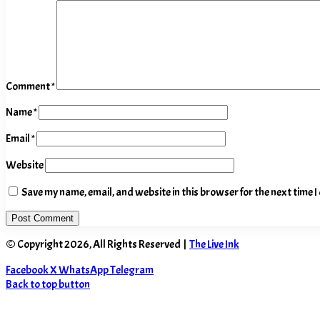
Comment
*
Name
*
Email
*
Website
Save my name, email, and website in this browser for the next time 
© Copyright 2026, All Rights Reserved |
The Live Ink
Facebook
X
WhatsApp
Telegram
Back to top button