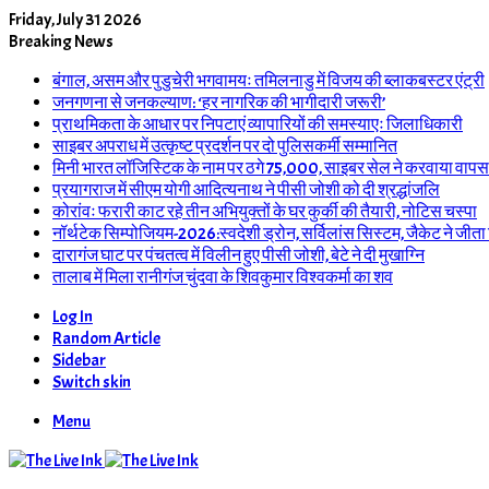
Friday, July 31 2026
Breaking News
बंगाल, असम और पुडुचेरी भगवामयः तमिलनाडु में विजय की ब्लाकबस्टर एंट्री
जनगणना से जनकल्याण: ‘हर नागरिक की भागीदारी जरूरी’
प्राथमिकता के आधार पर निपटाएं व्यापारियों की समस्याएः जिलाधिकारी
साइबर अपराध में उत्कृष्ट प्रदर्शन पर दो पुलिसकर्मी सम्मानित
मिनी भारत लॉजिस्टिक के नाम पर ठगे 75,000, साइबर सेल ने करवाया वापस
प्रयागराज में सीएम योगी आदित्यनाथ ने पीसी जोशी को दी श्रद्धांजलि
कोरांवः फरारी काट रहे तीन अभियुक्तों के घर कुर्की की तैयारी, नोटिस चस्पा
नॉर्थटेक सिम्पोजियम-2026:स्वदेशी ड्रोन, सर्विलांस सिस्टम, जैकेट ने जीता
दारागंज घाट पर पंचतत्व में विलीन हुए पीसी जोशी, बेटे ने दी मुखाग्नि
तालाब में मिला रानीगंज चुंदवा के शिवकुमार विश्वकर्मा का शव
Log In
Random Article
Sidebar
Switch skin
Menu